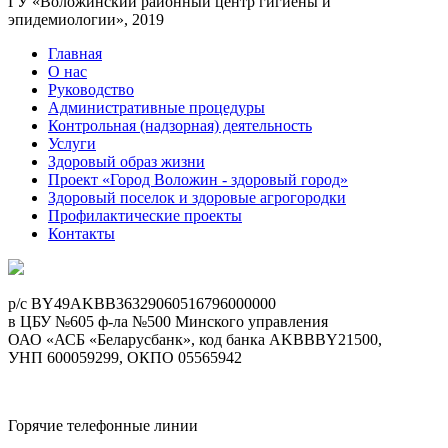
ГУ «Воложинский районный центр гигиены и
эпидемиологии», 2019
Главная
О нас
Руководство
Административные процедуры
Контрольная (надзорная) деятельность
Услуги
Здоровый образ жизни
Проект «Город Воложин - здоровый город»
Здоровый поселок и здоровые агрогородки
Профилактические проекты
Контакты
p/c BY49AKBB36329060516796000000
в ЦБУ №605 ф-ла №500 Минского управления
ОАО «АСБ «Беларусбанк», код банка AKBBBY21500,
УНП 600059299, ОКПО 05565942
Горячие телефонные линии