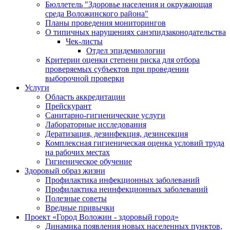
Бюллетель "Здоровье населения и окружающая
среда Воложинского района"
Планы проведения мониторингов
О типичных нарушениях санэпидзаконодательства
Чек-листы
Отдел эпидемиологии
Критерии оценки степени риска для отбора
проверяемых субъектов при проведении
выборочной проверки
Услуги
Область аккредитации
Прейскурант
Санитарно-гигиенические услуги
Лабораторные исследования
Дератизация, дезинфекция, дезинсекция
Комплексная гигиеническая оценка условий труда
на рабочих местах
Гигиеническое обучение
Здоровый образ жизни
Профилактика инфекционных заболеваний
Профилактика неинфекционных заболеваний
Полезные советы
Вредные привычки
Проект «Город Воложин - здоровый город»
Динамика появления новых населенных пунктов,