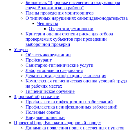
Бюллетель "Здоровье населения и окружающая
среда Воложинского района"
Планы проведения мониторингов
О типичных нарушениях санэпидзаконодательства
Чек-листы
Отдел эпидемиологии
Критерии оценки степени риска для отбора
проверяемых субъектов при проведении
выборочной проверки
Услуги
Область аккредитации
Прейскурант
Санитарно-гигиенические услуги
Лабораторные исследования
Дератизация, дезинфекция, дезинсекция
Комплексная гигиеническая оценка условий труда
на рабочих местах
Гигиеническое обучение
Здоровый образ жизни
Профилактика инфекционных заболеваний
Профилактика неинфекционных заболеваний
Полезные советы
Вредные привычки
Проект «Город Воложин - здоровый город»
Динамика появления новых населенных пунктов,