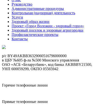
Руководство
Административные процедуры
Контрольная (надзорная) деятельность
Услуги
Здоровый образ жизни
Проект «Город Воложин - здоровый город»
Здоровый поселок и здоровые агрогородки
Профилактические проекты
Контакты
p/c BY49AKBB36329060516796000000
в ЦБУ №605 ф-ла №500 Минского управления
ОАО «АСБ «Беларусбанк», код банка AKBBBY21500,
УНП 600059299, ОКПО 05565942
Горячие телефонные линии
Прямые телефонные линии