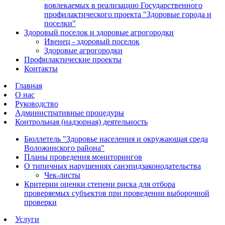
вовлекаемых в реализацию Государственного
профилактического проекта "Здоровые города и
поселки"
Здоровый поселок и здоровые агрогородки
Ивенец - здоровый поселок
Здоровые агрогородки
Профилактические проекты
Контакты
Главная
О нас
Руководство
Административные процедуры
Контрольная (надзорная) деятельность
Бюллетель "Здоровье населения и окружающая среда
Воложинского района"
Планы проведения мониторингов
О типичных нарушениях санэпидзаконодательства
Чек-листы
Критерии оценки степени риска для отбора
проверяемых субъектов при проведении выборочной
проверки
Услуги