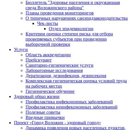
Бюллетель "Здоровье населения и окружающая
среда Воложинского района"
Планы проведения мониторингов
О типичных нарушениях санэпидзаконодательства
Чек-листы
Отдел эпидемиологии
Критерии оценки степени риска для отбора
проверяемых субъектов при проведении
выборочной проверки
Услуги
Область аккредитации
Прейскурант
Санитарно-гигиенические услуги
Лабораторные исследования
Дератизация, дезинфекция, дезинсекция
Комплексная гигиеническая оценка условий труда
на рабочих местах
Гигиеническое обучение
Здоровый образ жизни
Профилактика инфекционных заболеваний
Профилактика неинфекционных заболеваний
Полезные советы
Вредные привычки
Проект «Город Воложин - здоровый город»
Динамика появления новых населенных пунктов,