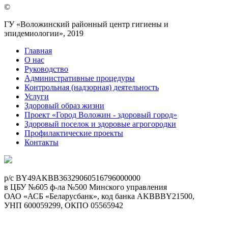
©
ГУ «Воложинский районный центр гигиены и
эпидемиологии», 2019
Главная
О нас
Руководство
Административные процедуры
Контрольная (надзорная) деятельность
Услуги
Здоровый образ жизни
Проект «Город Воложин - здоровый город»
Здоровый поселок и здоровые агрогородки
Профилактические проекты
Контакты
p/c BY49AKBB36329060516796000000
в ЦБУ №605 ф-ла №500 Минского управления
ОАО «АСБ «Беларусбанк», код банка AKBBBY21500,
УНП 600059299, ОКПО 05565942