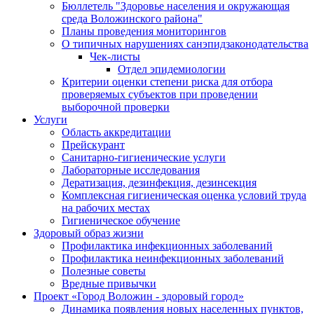
Бюллетель "Здоровье населения и окружающая
среда Воложинского района"
Планы проведения мониторингов
О типичных нарушениях санэпидзаконодательства
Чек-листы
Отдел эпидемиологии
Критерии оценки степени риска для отбора
проверяемых субъектов при проведении
выборочной проверки
Услуги
Область аккредитации
Прейскурант
Санитарно-гигиенические услуги
Лабораторные исследования
Дератизация, дезинфекция, дезинсекция
Комплексная гигиеническая оценка условий труда
на рабочих местах
Гигиеническое обучение
Здоровый образ жизни
Профилактика инфекционных заболеваний
Профилактика неинфекционных заболеваний
Полезные советы
Вредные привычки
Проект «Город Воложин - здоровый город»
Динамика появления новых населенных пунктов,