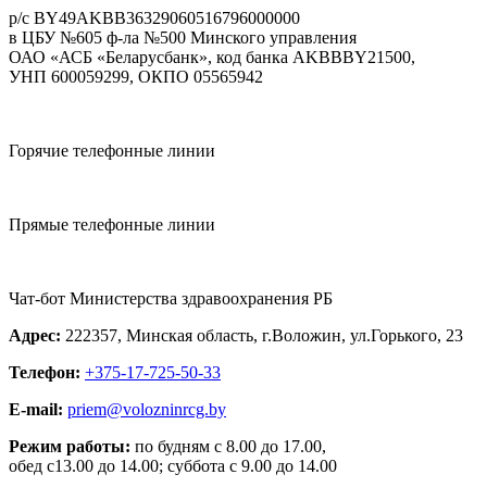
p/c BY49AKBB36329060516796000000
в ЦБУ №605 ф-ла №500 Минского управления
ОАО «АСБ «Беларусбанк», код банка AKBBBY21500,
УНП 600059299, ОКПО 05565942
Горячие телефонные линии
Прямые телефонные линии
Чат-бот Министерства здравоохранения РБ
Адрес:
222357, Минская область, г.Воложин, ул.Горького, 23
Телефон:
+375-17-725-50-33
E-mail:
priem@volozninrcg.by
Режим работы:
по будням с 8.00 до 17.00,
обед с13.00 до 14.00; суббота с 9.00 до 14.00