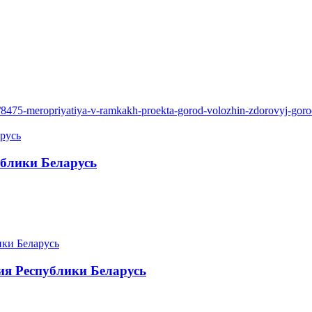
em/8475-meropriyatiya-v-ramkakh-proekta-gorod-volozhin-zdorovyj-gor
блики Беларусь
я Республики Беларусь