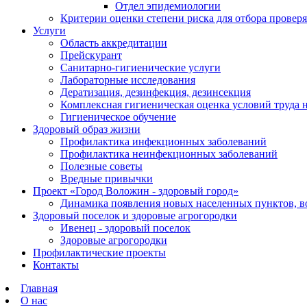
Отдел эпидемиологии
Критерии оценки степени риска для отбора прове
Услуги
Область аккредитации
Прейскурант
Санитарно-гигиенические услуги
Лабораторные исследования
Дератизация, дезинфекция, дезинсекция
Комплексная гигиеническая оценка условий труда н
Гигиеническое обучение
Здоровый образ жизни
Профилактика инфекционных заболеваний
Профилактика неинфекционных заболеваний
Полезные советы
Вредные привычки
Проект «Город Воложин - здоровый город»
Динамика появления новых населенных пунктов, во
Здоровый поселок и здоровые агрогородки
Ивенец - здоровый поселок
Здоровые агрогородки
Профилактические проекты
Контакты
Главная
О нас