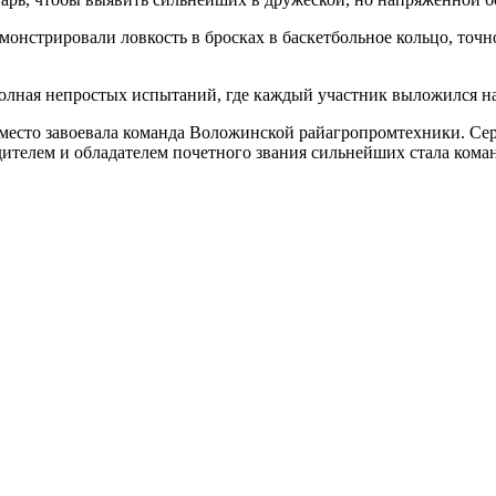
нстрировали ловкость в бросках в баскетбольное кольцо, точно
олная непростых испытаний, где каждый участник выложился на
 место завоевала команда Воложинской райагропромтехники. Се
ителем и обладателем почетного звания сильнейших стала кома