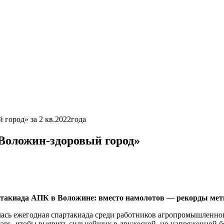
город» за 2 кв.2022года
Воложин-здоровый город»
такиада АПК в Воложине: вместо намолотов — рекорды мет
ась ежегодная спартакиада среди работников агропромышленног
арь, чтобы выявить сильнейших в дружеской, но напряженной б