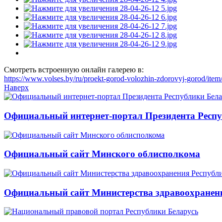
Смотреть встроенную онлайн галерею в:
https://www.volses.by/ru/proekt-gorod-volozhin-zdorovyj-gorod/it
Наверх
Официальный интернет-портал Президента Респу
Официальный сайт Минского облисполкома
Официальный сайт Министерства здравоохранени