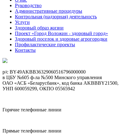
Руководство
Административные процедуры
Контрольная (надзорная) деятельность
Услуги
Здоровый образ жизни
Проект «Город Воложин - здоровый город»
Здоровый поселок и здоровые агрогородки
Профилактические проекты
Контакты
p/c BY49AKBB36329060516796000000
в ЦБУ №605 ф-ла №500 Минского управления
ОАО «АСБ «Беларусбанк», код банка AKBBBY21500,
УНП 600059299, ОКПО 05565942
Горячие телефонные линии
Прямые телефонные линии