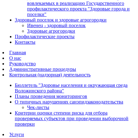
вовлекаемых в реализацию Государственного
профилактического проекта "Здоровые города и
поселки"
Здоровый поселок и здоровые агрогородки
Ивенец - здоровый поселок
Здоровые агрогородки
Профилактические проекты
Контакты
Главная
О нас
Руководство
Административные процедуры
Контрольная (надзорная) деятельность
Бюллетель "Здоровье населения и окружающая среда
Воложинского района"
Планы проведения мониторингов
О типичных нарушениях санэпидзаконодательства
Чек-листы
Критерии оценки степени риска для отбора
проверяемых субъектов при проведении выборочной
проверки
Услуги