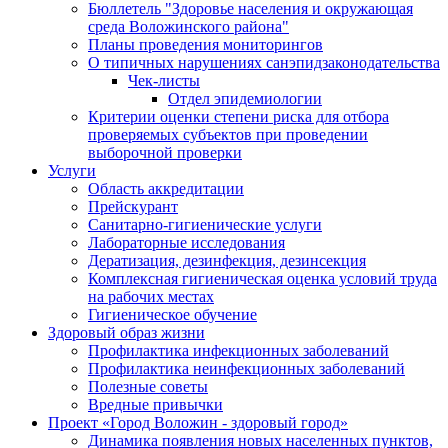
Бюллетель "Здоровье населения и окружающая
среда Воложинского района"
Планы проведения мониторингов
О типичных нарушениях санэпидзаконодательства
Чек-листы
Отдел эпидемиологии
Критерии оценки степени риска для отбора
проверяемых субъектов при проведении
выборочной проверки
Услуги
Область аккредитации
Прейскурант
Санитарно-гигиенические услуги
Лабораторные исследования
Дератизация, дезинфекция, дезинсекция
Комплексная гигиеническая оценка условий труда
на рабочих местах
Гигиеническое обучение
Здоровый образ жизни
Профилактика инфекционных заболеваний
Профилактика неинфекционных заболеваний
Полезные советы
Вредные привычки
Проект «Город Воложин - здоровый город»
Динамика появления новых населенных пунктов,