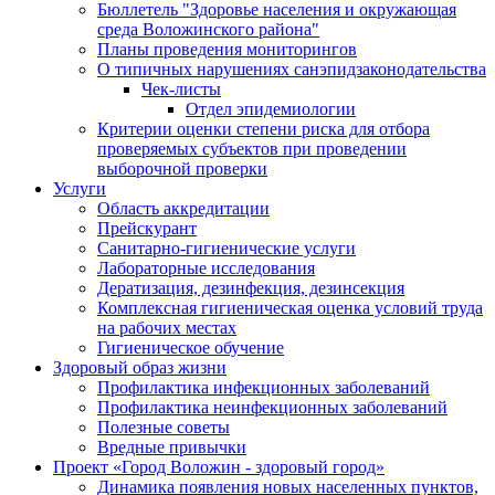
Бюллетель "Здоровье населения и окружающая
среда Воложинского района"
Планы проведения мониторингов
О типичных нарушениях санэпидзаконодательства
Чек-листы
Отдел эпидемиологии
Критерии оценки степени риска для отбора
проверяемых субъектов при проведении
выборочной проверки
Услуги
Область аккредитации
Прейскурант
Санитарно-гигиенические услуги
Лабораторные исследования
Дератизация, дезинфекция, дезинсекция
Комплексная гигиеническая оценка условий труда
на рабочих местах
Гигиеническое обучение
Здоровый образ жизни
Профилактика инфекционных заболеваний
Профилактика неинфекционных заболеваний
Полезные советы
Вредные привычки
Проект «Город Воложин - здоровый город»
Динамика появления новых населенных пунктов,