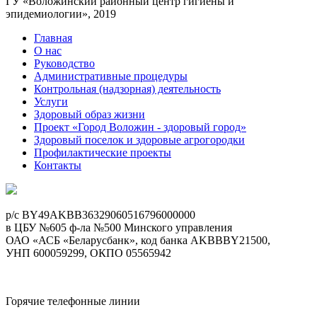
ГУ «Воложинский районный центр гигиены и
эпидемиологии», 2019
Главная
О нас
Руководство
Административные процедуры
Контрольная (надзорная) деятельность
Услуги
Здоровый образ жизни
Проект «Город Воложин - здоровый город»
Здоровый поселок и здоровые агрогородки
Профилактические проекты
Контакты
p/c BY49AKBB36329060516796000000
в ЦБУ №605 ф-ла №500 Минского управления
ОАО «АСБ «Беларусбанк», код банка AKBBBY21500,
УНП 600059299, ОКПО 05565942
Горячие телефонные линии