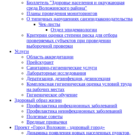
Бюллетель "Здоровье населения и окружающая
среда Воложинского района"
Планы проведения мониторингов
О типичных нарушениях санэпидзаконодательства
Чек-листы
Отдел эпидемиологии
Критерии оценки степени риска для отбора
проверяемых субъектов при проведении
выборочной проверки
Услуги
Область аккредитации
Прейскурант
Санитарно-гигиенические услуги
Лабораторные исследования
Дератизация, дезинфекция, дезинсекция
Комплексная гигиеническая оценка условий труда
на рабочих местах
Гигиеническое обучение
Здоровый образ жизни
Профилактика инфекционных заболеваний
Профилактика неинфекционных заболеваний
Полезные советы
Вредные привычки
Проект «Город Воложин - здоровый город»
Динамика появления новых населенных пунктов,