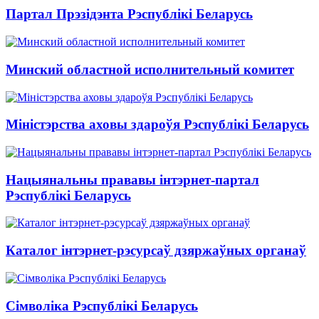
Партал Прэзідэнта Рэспублікі Беларусь
Минский областной исполнительный комитет
Міністэрства аховы здароўя Рэспублікі Беларусь
Нацыянальны прававы інтэрнет-партал
Рэспублікі Беларусь
Каталог інтэрнет-рэсурсаў дзяржаўных органаў
Сімволіка Рэспублікі Беларусь