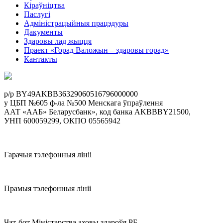
Кіраўніцтва
Паслугi
Адміністрацыйныя працэдуры
Дакументы
Здаровы лад жыцця
Праект «Горад Валожын – здаровы горад»
Кантакты
p/р BY49AKBB36329060516796000000
у ЦБП №605 ф-ла №500 Менскага ўпраўлення
ААТ «ААБ» Беларусбанк», код банка AKBBBY21500,
УНП 600059299, ОКПО 05565942
Гарачыя тэлефонныя лініі
Прамыя тэлефонныя лініі
Чат-бот Міністэрства аховы здароўя РБ