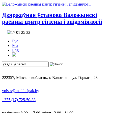
Дзяржаўная ўстанова
Валожынскі
раённы цэнтр гігіены і эпідэміялогіі
Рус
Бел
Eng
222357, Мінская вобласць, г. Валожын, вул. Горкага, 23
volses@mail.belpak.by
+375 (17) 725-50-33
па буднях: 8.00 - 17.00, обед: 13.00 - 14.00