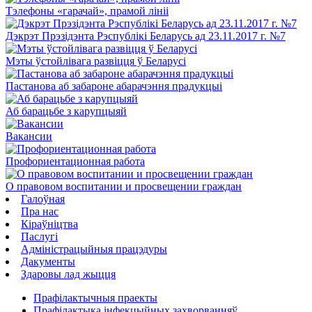
Тэлефоны «гарачай», прамой лініі
Дэкрэт Прэзідэнта Рэспублікі Беларусь ад 23.11.2017 г. №7
Мэты ўстойлівага развіцця ў Беларусі
Пастанова аб забароне абарачэння прадукцыі
Аб барацьбе з карупцыяй
Вакансии
Профориентационная работа
О правовом воспитании и просвещении граждан
Галоўная
Пра нас
Кіраўніцтва
Паслугi
Адміністрацыйныя працэдуры
Дакументы
Здаровы лад жыцця
Прафілактычныя праекты
Прафілактыка інфекцыйных захворванняў