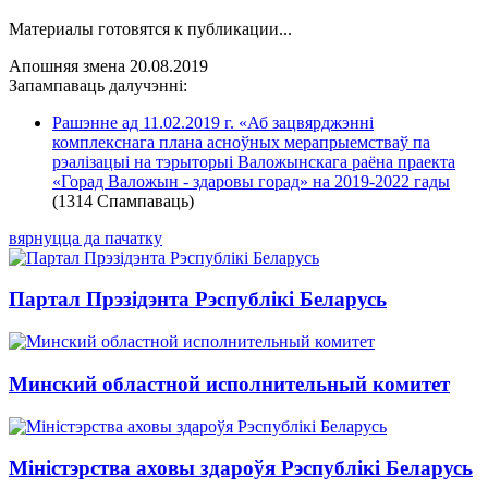
Материалы готовятся к публикации...
Апошняя змена 20.08.2019
Запампаваць далучэнні:
Рашэнне ад 11.02.2019 г. «Аб зацвярджэнні
комплекснага плана асноўных мерапрыемстваў па
рэалізацыі на тэрыторыі Валожынскага раёна праекта
«Горад Валожын - здаровы горад» на 2019-2022 гады
(1314 Спампаваць)
вярнуцца да пачатку
Партал Прэзідэнта Рэспублікі Беларусь
Минский областной исполнительный комитет
Міністэрства аховы здароўя Рэспублікі Беларусь