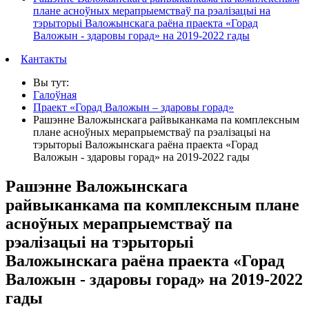
плане асноўных мерапрыемстваў па рэалізацыі на
тэрыторыі Валожынскага раёна праекта «Горад
Валожын - здаровы горад» на 2019-2022 гады
Кантакты
Вы тут:
Галоўная
Праект «Горад Валожын – здаровы горад»
Рашэнне Валожынскага райвыканкама па комплексным
плане асноўных мерапрыемстваў па рэалізацыі на
тэрыторыі Валожынскага раёна праекта «Горад
Валожын - здаровы горад» на 2019-2022 гады
Рашэнне Валожынскага
райвыканкама па комплексным плане
асноўных мерапрыемстваў па
рэалізацыі на тэрыторыі
Валожынскага раёна праекта «Горад
Валожын - здаровы горад» на 2019-2022
гады