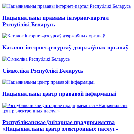
Нацыянальны прававы інтэрнет-партал
Рэспублікі Беларусь
Каталог інтэрнет-рэсурсаў дзяржаўных органаў
Сімволіка Рэспублікі Беларусь
Нацыянальны цэнтр прававой інфармацыі
Рэспубліканскае ўнітарнае прадпрыемства
«Нацыянальны цэнтр электронных паслуг»