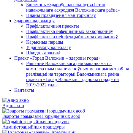
Бюлетэнь «Здароўе насельніцтва і стан
навакольнага асяроддзя Валожынскага раёна»
Планы правядзення маніторынгаў
Здаровы лад жыцця
Прафілактычныя праекты
Прафілактыка інфекцыйных захворванняў
Прафілактыка неінфекцыйных захворванняў
Карысныя парады
У дапамогу валеолагу
Шкодныя звычкі
Праект «Горад Валожын – здаровы горад»
Рашэнне Валожынскага райвыканкама па
комплексным плане асноўных мерапрыемстваў па
рэалізацыі на тэрыторыі Валожынскага раёна
праекта «Горад Валожын - здаровы горад» на
2019-2022 гады
Кантакты
Адно акно
Звароты грамадзян і юрыдычных асоб
Адміністрацыйныя працэдуры