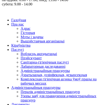
субота: 9.00 - 14.00
Галоўная
Пра нас
Адрас
Гісторыя
Мэты і задачы
Вышэйстаячыя арганізацыі
Кіраўніцтва
Паслугi
Вобласць акрэдытацыі
Прэйскурант
Санітарна-гігіенічныя паслугі
Лабараторныя даследаванні
Адміністрацыйныя працэдуры
Дэратызацыя, дэзінфекцыя, дезынсекцыя
Комплексная гігіенічная ацэнка ўмоў працы на
рабочых месцах
Адміністрацыйныя працэдуры
Пералік адміністрацыйных працэдур
Узоры заяў для правядзення адміністрацыйных
працэдур
Дакументы