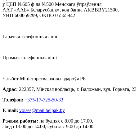
у ЦБП №605 ф-ла №500 Менскага ўпраўлення
ААТ «ААБ» Беларусбанк», код банка AKBBBY21500,
УНП 600059299, ОКПО 05565942
Гарачыя тэлефонныя лініі
Прамыя тэлефонныя лініі
Чат-бот Міністэрства аховы здароўя РБ
Адрас:
222357, Мінская вобласць, г. Валожын, вул. Горкага, 23
Тэлефон:
+375-17-725-50-33
E-mail:
volses@mail.belpak.by
Рэжым работы:
па буднях с 8.00 до 17.00,
абед с13.00 до 14.00; субота с 9.00 до 14.00