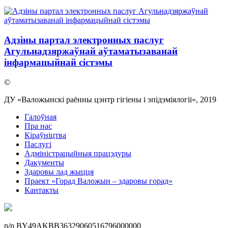
Адзіны партал электронных паслуг
Агульнадзяржаўнай аўтаматызаванай
інфармацыйнай сістэмы
©
ДУ «Валожынскі раённы цэнтр гігіены і эпідэміялогіі», 2019
Галоўная
Пра нас
Кіраўніцтва
Паслугi
Адміністрацыйныя працэдуры
Дакументы
Здаровы лад жыцця
Праект «Горад Валожын – здаровы горад»
Кантакты
p/р BY49AKBB36329060516796000000