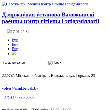
Дзяржаўная ўстанова
Валожынскі
раённы цэнтр гігіены і эпідэміялогіі
Рус
Бел
Eng
222357, Мінская вобласць, г. Валожын, вул. Горкага, 23
volses@mail.belpak.by
+375 (17) 725-50-33
па буднях: 8.00 - 17.00, обед: 13.00 - 14.00