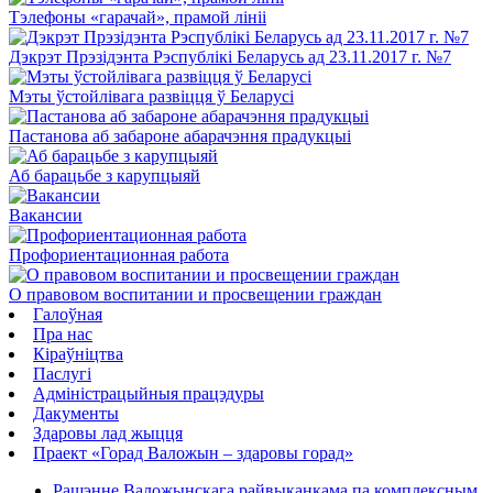
Тэлефоны «гарачай», прамой лініі
Дэкрэт Прэзідэнта Рэспублікі Беларусь ад 23.11.2017 г. №7
Мэты ўстойлівага развіцця ў Беларусі
Пастанова аб забароне абарачэння прадукцыі
Аб барацьбе з карупцыяй
Вакансии
Профориентационная работа
О правовом воспитании и просвещении граждан
Галоўная
Пра нас
Кіраўніцтва
Паслугi
Адміністрацыйныя працэдуры
Дакументы
Здаровы лад жыцця
Праект «Горад Валожын – здаровы горад»
Рашэнне Валожынскага райвыканкама па комплексным