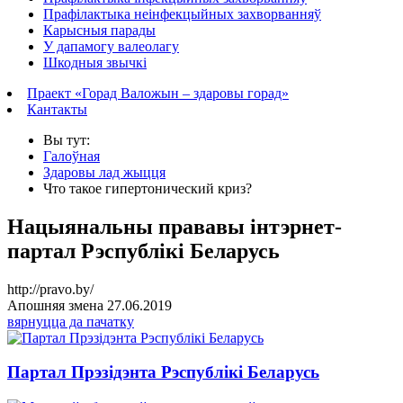
Прафілактыка неінфекцыйных захворванняў
Карысныя парады
У дапамогу валеолагу
Шкодныя звычкі
Праект «Горад Валожын – здаровы горад»
Кантакты
Вы тут:
Галоўная
Здаровы лад жыцця
Что такое гипертонический криз?
Нацыянальны прававы інтэрнет-
партал Рэспублікі Беларусь
http://pravo.by/
Апошняя змена 27.06.2019
вярнуцца да пачатку
Партал Прэзідэнта Рэспублікі Беларусь