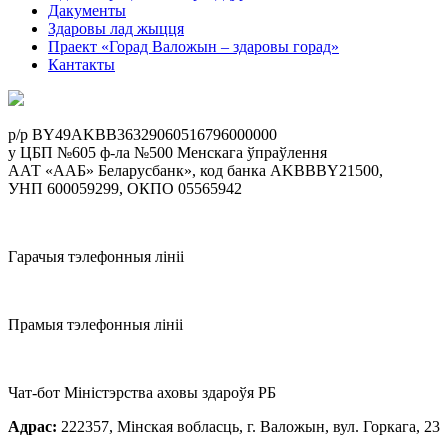
Дакументы
Здаровы лад жыцця
Праект «Горад Валожын – здаровы горад»
Кантакты
p/р BY49AKBB36329060516796000000
у ЦБП №605 ф-ла №500 Менскага ўпраўлення
ААТ «ААБ» Беларусбанк», код банка AKBBBY21500,
УНП 600059299, ОКПО 05565942
Гарачыя тэлефонныя лініі
Прамыя тэлефонныя лініі
Чат-бот Міністэрства аховы здароўя РБ
Адрас:
222357, Мінская вобласць, г. Валожын, вул. Горкага, 23