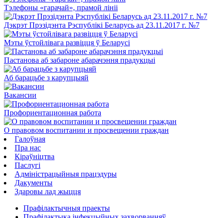
Тэлефоны «гарачай», прамой лініі
Дэкрэт Прэзідэнта Рэспублікі Беларусь ад 23.11.2017 г. №7
Мэты ўстойлівага развіцця ў Беларусі
Пастанова аб забароне абарачэння прадукцыі
Аб барацьбе з карупцыяй
Вакансии
Профориентационная работа
О правовом воспитании и просвещении граждан
Галоўная
Пра нас
Кіраўніцтва
Паслугi
Адміністрацыйныя працэдуры
Дакументы
Здаровы лад жыцця
Прафілактычныя праекты
Прафілактыка інфекцыйных захворванняў