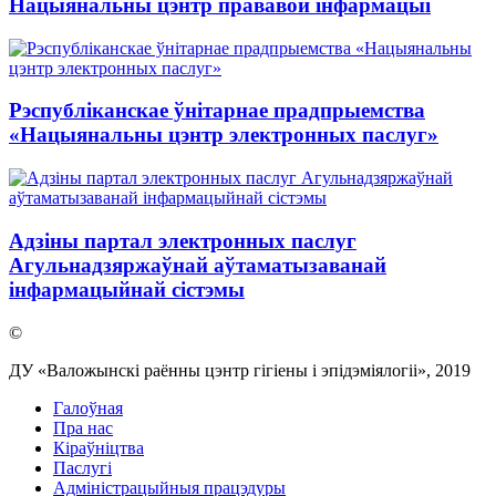
Нацыянальны цэнтр прававой інфармацыі
Рэспубліканскае ўнітарнае прадпрыемства
«Нацыянальны цэнтр электронных паслуг»
Адзіны партал электронных паслуг
Агульнадзяржаўнай аўтаматызаванай
інфармацыйнай сістэмы
©
ДУ «Валожынскі раённы цэнтр гігіены і эпідэміялогіі», 2019
Галоўная
Пра нас
Кіраўніцтва
Паслугi
Адміністрацыйныя працэдуры