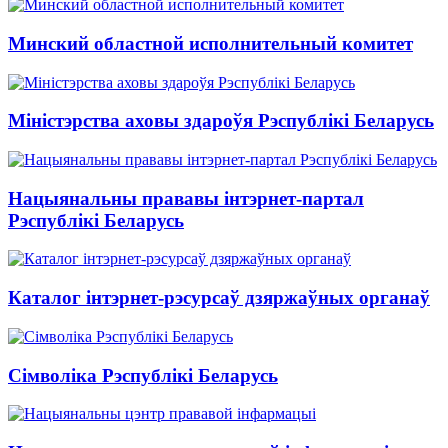
Минский областной исполнительный комитет
Міністэрства аховы здароўя Рэспублікі Беларусь
Нацыянальны прававы інтэрнет-партал
Рэспублікі Беларусь
Каталог інтэрнет-рэсурсаў дзяржаўных органаў
Сімволіка Рэспублікі Беларусь