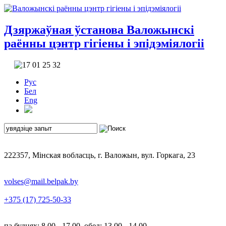
Дзяржаўная ўстанова
Валожынскі
раённы цэнтр гігіены і эпідэміялогіі
Рус
Бел
Eng
222357, Мінская вобласць, г. Валожын, вул. Горкага, 23
volses@mail.belpak.by
+375 (17) 725-50-33
па буднях: 8.00 - 17.00, обед: 13.00 - 14.00