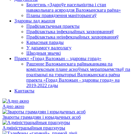
Бюлетэнь «Здароўе насельніцтва і стан
навакольнага асяроддзя Валожынскага раёна»
Планы правядзення маніторынгаў
Здаровы лад жыцця
Прафілактычныя праекты
Прафілактыка інфекцыйных захворванняў
Прафілактыка неінфекцыйных захворванняў
Карысныя парады
У дапамогу валеолагу
Шкодныя звычкі
Праект «Горад Валожын – здаровы горад»
Рашэнне Валожынскага райвыканкама па
комплексным плане асноўных мерапрыемстваў па
рэалізацыі на тэрыторыі Валожынскага раёна
праекта «Горад Валожын - здаровы горад» на
2019-2022 гады
Кантакты
Адно акно
Звароты грамадзян і юрыдычных асоб
Адміністрацыйныя працэдуры