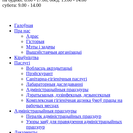
субота: 9.00 - 14.00
Галоўная
Пра нас
Адрас
Гісторыя
Мэты і задачы
Вышэйстаячыя арганізацыі
Кіраўніцтва
Паслугi
Вобласць акрэдытацыі
Прэйскурант
Санітарна-гігіенічныя паслугі
Лабараторныя даследаванні
Адміністрацыйныя працэдуры
Дэратызацыя, дэзінфекцыя, дезынсекцыя
Комплексная гігіенічная ацэнка ўмоў працы на
рабочых месцах
Адміністрацыйныя працэдуры
Пералік адміністрацыйных працэдур
Узоры заяў для правядзення адміністрацыйных
працэдур
Дакументы